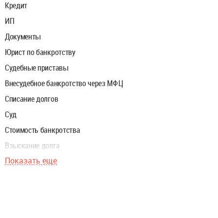
Кредит
ИП
Документы
Юрист по банкротству
Судебные приставы
Внесудебное банкротство через МФЦ
Списание долгов
Суд
Стоимость банкротства
Взыскание долга
Показать еще
Ипотека
Финуправляющий
Закон о банкротстве
Реструктуризация долгов