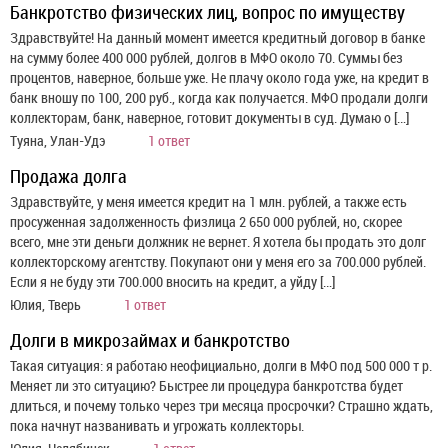
Банкротство физических лиц, вопрос по имуществу
Здравствуйте! На данный момент имеется кредитный договор в банке
на сумму более 400 000 рублей, долгов в МФО около 70. Суммы без
процентов, наверное, больше уже. Не плачу около года уже, на кредит в
банк вношу по 100, 200 руб., когда как получается. МФО продали долги
коллекторам, банк, наверное, готовит документы в суд. Думаю о […]
Туяна, Улан-Удэ
1 ответ
Продажа долга
Здравствуйте, у меня имеется кредит на 1 млн. рублей, а также есть
просуженная задолженность физлица 2 650 000 рублей, но, скорее
всего, мне эти деньги должник не вернет. Я хотела бы продать это долг
коллекторскому агентству. Покупают они у меня его за 700.000 рублей.
Если я не буду эти 700.000 вносить на кредит, а уйду […]
Юлия, Тверь
1 ответ
Долги в микрозаймах и банкротство
Такая ситуация: я работаю неофициально, долги в МФО под 500 000 т р.
Меняет ли это ситуацию? Быстрее ли процедура банкротства будет
длиться, и почему только через три месяца просрочки? Страшно ждать,
пока начнут названивать и угрожать коллекторы.