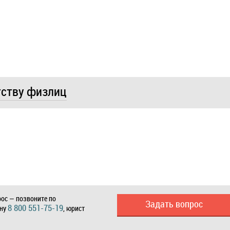
тству физлиц
ос — позвоните по
Задать вопрос
8 800 551-75-19
ону
, юрист