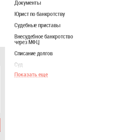
Документы
Юрист по банкротству
Судебные приставы
Внесудебное банкротство
через МФЦ
Списание долгов
Суд
Показать еще
Стоимость банкротства
Взыскание долга
Ипотека
Финуправляющий
Закон о банкротстве
Реструктуризация долгов