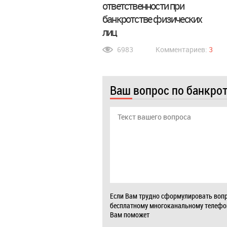
ответственности при
банкротстве физических
лиц
6983
Комментариев:
3
Ваш вопрос по банкро
Если Вам трудно сформулировать вопр
бесплатному многоканальному телеф
Вам поможет