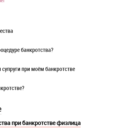
вет
ества
роцедуре банкротства?
 супруги при моём банкротстве
нкротстве?
е
тва при банкротстве физлица