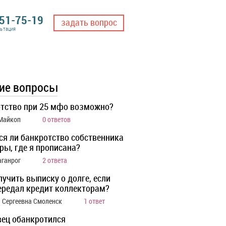
551-75-19
задать вопрос
льтация
ие вопросы
тство при 25 мфо возможно?
 Майкоп
0 ответов
ся ли банкротство собственника
ры, где я прописана?
аганрог
2 ответа
лучить выписку о долге, если
ередал кредит коллекторам?
 Сергеевна Смоленск
1 ответ
ец обанкротился