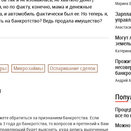
Марина 
, но по факту, конечно, мама и денежные
Зарпла
а, и автомобиль фактически был ее. Но теперь я,
управ
ать на банкротство? Ведь продала имущество?
Анастас
Могут 
земель
Катерин
Прожи
несове
оры
Микрозаймы
Оспаривание сделок
банкро
Андрей 
ы
Попу
Процед
все по
жете обратиться за признанием банкротства. Если
 3 года до банкротства, то вопросов и претензий к Вам
Можно 
, управляющий будет выяснять, куда делись вырученные