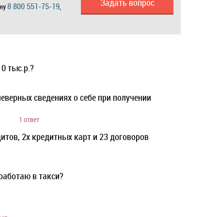
Задать вопрос
8 800 551-75-19
ону
,
0 тыс.р.?
еверных сведениях о себе при получении
1 ответ
итов, 2х кредитных карт и 23 договоров
 работаю в такси?