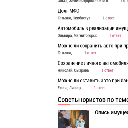
Ольга, Железнодорожный М.о
1 от
Долг МФО
Татьяна, Экибастуз
1 ответ
Автомобиль в реализации имущ
Эльвира, Магнитогорск
1 ответ
Можно ли сохранить авто при п
Татьяна,
1 ответ
Сохранение личного автомобиля
Николай, Сызрань
1 ответ
Можно ли оставить авто при ба
Елена, Липецк
1 ответ
Советы юристов по тем
Опись имущес