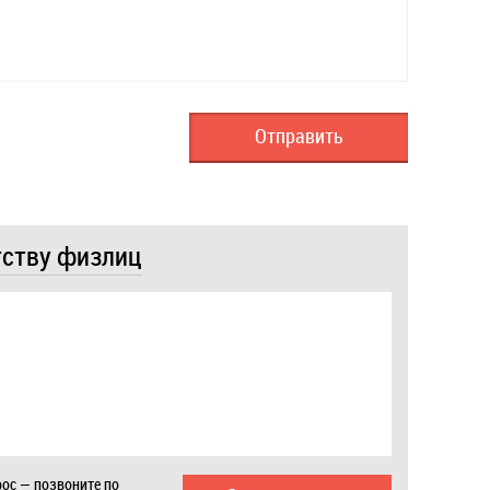
тству физлиц
ос — позвоните по