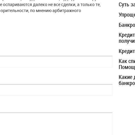
Суть з
е оспариваются далеко не все сделки, а только те,
зрительности, по мнению арбитражного
Упроще
Банкро
Кредит
получи
Кредит
Как сп
Помощь
Какие 
банкро