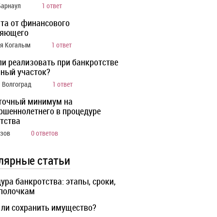
Барнаул
1 ответ
та от финансового
ляющего
ия Когалым
1 ответ
ли реализовать при банкротстве
ный участок?
а Волгоград
1 ответ
точный минимум на
ршеннолетнего в процедуре
тства
Азов
0 ответов
лярные статьи
ура банкротства: этапы, сроки,
 полочкам
ли сохранить имущество?