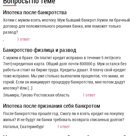
Вопросы по теме
Ипотека после банкротства
Хотим с мужем взять ипотеку. Муж бывший банкрот.Нужен ли брачный
договор для положительного решения банка, или поможет только
развод?
,
1 ответ
Банкротство физлица и развод
С мужем в браке. Он платит кредит исправно в течение 5 лет(всего
7лет)+кредитная карта. Общий долг почти 800000 р. Муж остался без
работы и стоит на бирже труда. Кредиты душат. Я плачу свой кредит
тоже исправно. Мы уже столько выплатили процентов, что мама, не
горюй. Если он инициирует процедуру банкротства, мне потом дадут
ипотеку? Или […]
Эльмира, Гуково Ростовская область
1 ответ
Ипотека после признания себя банкротом
После банкротства прошёл год. Смогу ли я взять кредит на покупку
жилья? И не будут ли банки требовать возврата списанных долгов?
Наталья, Екатеринбург
1 ответ