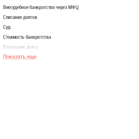
Внесудебное банкротство через МФЦ
Списание долгов
Суд
Стоимость банкротства
Взыскание долга
Показать еще
Ипотека
Финуправляющий
Закон о банкротстве
Реструктуризация долгов
Заявление о банкротстве
Имущество
Родственники
Единственное жилье
Кредиторы