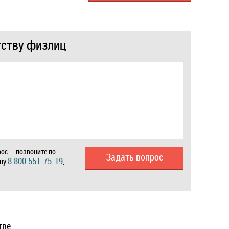
тству физлиц
ос — позвоните по
Задать вопрос
8 800 551-75-19
ону
,
тве