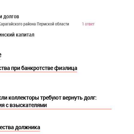
и долгов
 Карагайского района Пермской области
1 ответ
инский капитал
е
тва при банкротстве физлица
если коллекторы требуют вернуть долг:
ия с взыскателями
ества должника