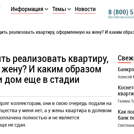
Информация
Темы
Новости
8 (800) 
Бесплатная консу
дить реализовать квартиру, оформленную на жену? И каким образ
ть реализовать квартиру,
Свеж
жену? И каким образом
Банкро
и дом еще в стадии
Алексей
Коснет
кварти
Галина Т
долг коллекторам, они в свою очередь подали на
щества у меня нет, а у жены квартира в долевом
Как по
банк п
, оплачена полностью и не является
ще не сдан.
Светлана