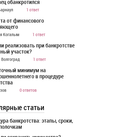
ец обанкротился
Барнаул
1 ответ
та от финансового
ляющего
ия Когалым
1 ответ
ли реализовать при банкротстве
ный участок?
а Волгоград
1 ответ
точный минимум на
ршеннолетнего в процедуре
тства
Азов
0 ответов
лярные статьи
ура банкротства: этапы, сроки,
 полочкам