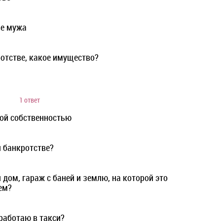
ве мужа
отстве, какое имущество?
1 ответ
вой собственностью
 банкротстве?
 дом, гараж с баней и землю, на которой это
ем?
 работаю в такси?