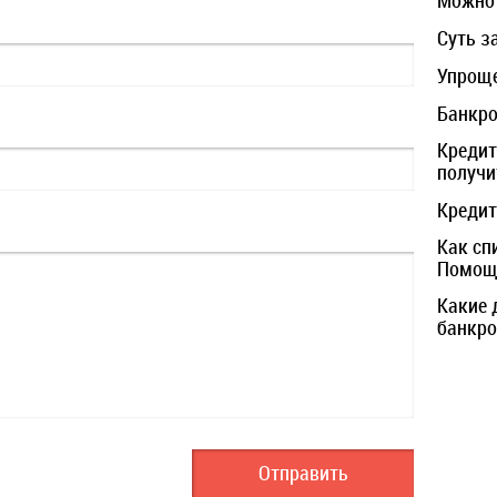
Можно 
Суть з
Упроще
Банкро
Кредит
получи
Кредит
Как сп
Помощь
Какие 
банкро