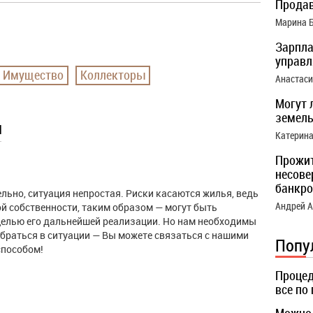
Продав
Марина 
Зарпла
управ
Имущество
Коллекторы
Анастас
Могут 
земель
ы
Катерин
Прожи
несове
банкро
ельно, ситуация непростая. Риски касаются жилья, ведь
Андрей 
й собственности, таким образом — могут быть
целью его дальнейшей реализации. Но нам необходимы
браться в ситуации — Вы можете связаться с нашими
Попу
способом!
Процед
все по