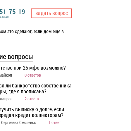
551-75-19
задать вопрос
льтация
ом это сделают, если дом еще в
ие вопросы
тство при 25 мфо возможно?
 Майкоп
0 ответов
ся ли банкротство собственника
ры, где я прописана?
аганрог
2 ответа
лучить выписку о долге, если
ередал кредит коллекторам?
 Сергеевна Смоленск
1 ответ