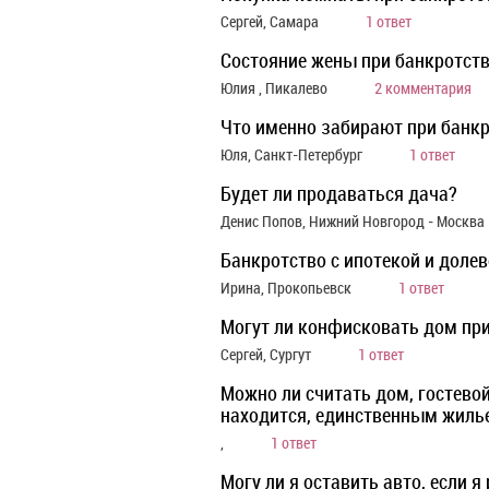
Сергей, Самара
1 ответ
Состояние жены при банкротст
Юлия , Пикалево
2 комментария
Что именно забирают при банкр
Юля, Санкт-Петербург
1 ответ
Будет ли продаваться дача?
Денис Попов, Нижний Новгород - Москва
Банкротство с ипотекой и доле
Ирина, Прокопьевск
1 ответ
Могут ли конфисковать дом при
Сергей, Сургут
1 ответ
Можно ли считать дом, гостевой
находится, единственным жиль
,
1 ответ
Могу ли я оставить авто, если я