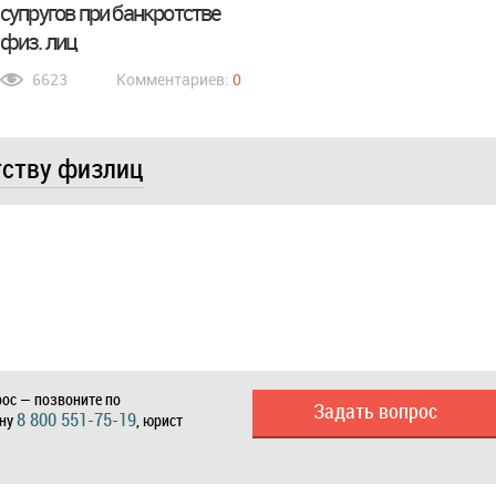
супругов при банкротстве
физ. лиц
6623
Комментариев:
0
тству физлиц
ос — позвоните по
Задать вопрос
8 800 551-75-19
ону
, юрист