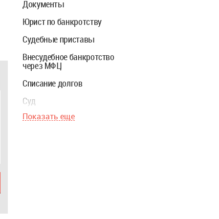
Документы
Юрист по банкротству
Судебные приставы
Внесудебное банкротство
через МФЦ
Списание долгов
Суд
Показать еще
Стоимость банкротства
Взыскание долга
Ипотека
Финуправляющий
Закон о банкротстве
Реструктуризация долгов