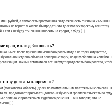
1 млн. рублей, а также есть просуженная задолженность физлица 2 650 000
должник не вернет. Я хотела бы продать это долг коллекторскому агентству.
. Если я не буду эти 700.000 вносить на кредит, а уйду […]
ние прав, и как действовать?
ько 6 мес. после признания меня банкротом подал на торги имущество,
и буквально недавно объявил повторные торги, но цену сбавил на копейки. 
 реализации. Такими темпами он лет 10 будет продлевать банкротство, что
отству долги за капремонт?
том (Московская область). Долги по коммунальным платежам мне списали. 
а МО продолжает присылать долговые бумаги и грозится взыскать по суду
 с описью, с приложением судебного решения — они говорят, что не
 меня […]