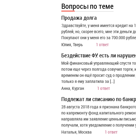
Вопросы по теме
Продажа долга
Здравствуйте, у меня имеется кредит на 
рублей, но, скорее всего, мне эти деньги 
Покупают они у меня его за 700.000 рублей
Юлия, Тверь
1 ответ
Бездействие ФУ: есть ли наруше
Мой финансовый управляющий спустя тол
потом еще через полгода озвучил торги, 
временем он ещё просит суд о продлении
только я ему заплатила за […]
Анна, Курган
1 ответ
Подлежат ли списанию по банкр
28 августа 2018 года я признана банкро
по капремонту фонд капитального ремонт
направляла им заявление ценным письмом
получали, хотя уведомление о получении у
Наталья, Москва
1 ответ