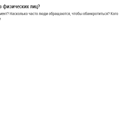
з физических лиц?
омент? Насколько часто люди обращаются, чтобы обанкротиться? Кого
?
Свежие новости