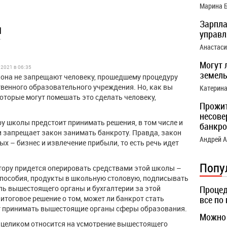
Марина 
Зарпла
ы
управ
Анастас
Могут 
.2021 в 06:35
земель
она не запрещают человеку, прошедшему процедуру
твенного образовательного учреждения. Но, как вы
Катерин
которые могут помешать это сделать человеку,
Прожи
несове
ру школы предстоит принимать решения, в том числе и
банкро
и запрещает закон занимать банкроту. Правда, закон
Андрей 
ых – бизнес и извлечение прибыли, то есть речь идет
Попу
ктору придется оперировать средствами этой школы –
пособия, продукты в школьную столовую, подписывать
оль вышестоящего органы и бухгалтерии за этой
Процед
 итоговое решение о том, может ли банкрот стать
все по
ут принимать вышестоящие органы сферы образования.
Можно 
е целиком относится на усмотрение вышестоящего