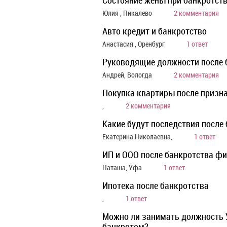
Состояние жены при банкротст
Юлия , Пикалево
2 комментария
Авто кредит и банкротство
Анастасия , Оренбург
1 ответ
Руководящие должности после 
Андрей, Вологда
2 комментария
Покупка квартиры после призн
,
2 комментария
Какие будут последствия после 
Екатерина Николаевна,
1 ответ
ИП и ООО после банкротства фи
Наташа, Уфа
1 ответ
Ипотека после банкротства
,
1 ответ
Можно ли занимать должность 
банкротом?