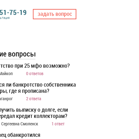
551-75-19
задать вопрос
льтация
ие вопросы
тство при 25 мфо возможно?
 Майкоп
0 ответов
ся ли банкротство собственника
ры, где я прописана?
аганрог
2 ответа
лучить выписку о долге, если
ередал кредит коллекторам?
 Сергеевна Смоленск
1 ответ
ец обанкротился