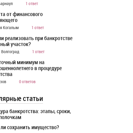
Барнаул
1 ответ
та от финансового
ляющего
ия Когалым
1 ответ
ли реализовать при банкротстве
ный участок?
а Волгоград
1 ответ
точный минимум на
ршеннолетнего в процедуре
тства
Азов
0 ответов
лярные статьи
ура банкротства: этапы, сроки,
 полочкам
ли сохранить имущество?