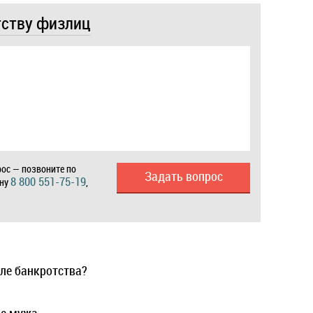
тству физлиц
ос — позвоните по
Задать вопрос
8 800 551-75-19
ону
,
ле банкротства?