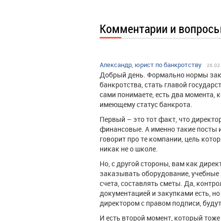
Комментарии и вопрос
Александр, юрист по банкротству
26.02
Добрый день. Формально нормы зак
банкротства, стать главой государс
сами понимаете, есть два момента, 
имеющему статус банкрота.
Первый – это тот факт, что директо
финансовые. А именно такие посты 
говорит про те компании, цель котор
никак не о школе.
Но, с другой стороны, вам как дире
заказывать оборудование, учебные 
счета, составлять сметы. Да, контр
документацией и закупками есть, но
директором с правом подписи, буд
И есть второй момент, который тож