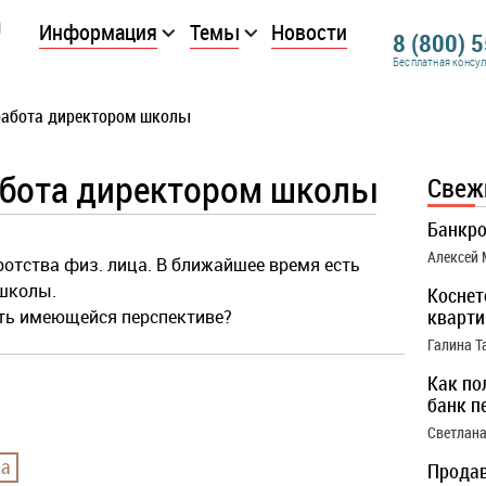
Информация
Темы
Новости
8 (800) 
Бесплатная консу
работа директором школы
абота директором школы
Свеж
Банкро
Алексей
ротства физ. лица. В ближайшее время есть
 школы.
Коснет
кварти
ть имеющейся перспективе?
Галина Т
Как по
банк п
Светлана
ва
Продав