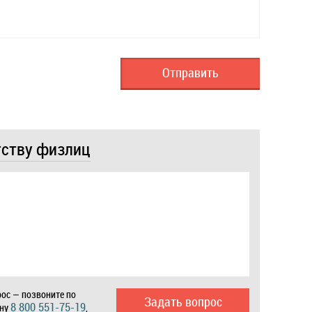
тству физлиц
ос — позвоните по
Задать вопрос
8 800 551-75-19
ону
,