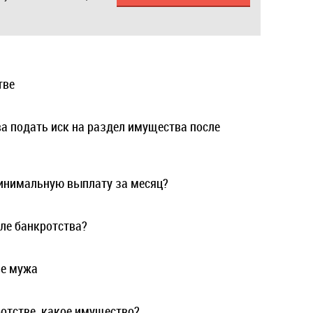
тве
ва подать иск на раздел имущества после
инимальную выплату за месяц?
ле банкротства?
ве мужа
отстве, какое имущество?