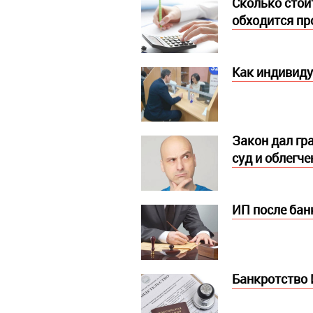
Сколько стоит
обходится п
Как индивиду
Закон дал гр
суд и облегч
ИП после бан
Банкротство 