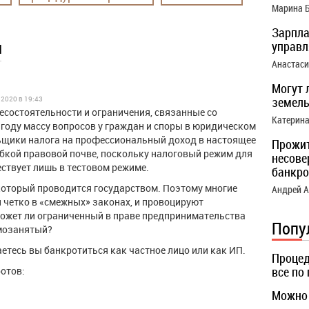
Марина 
Зарпла
ы
управ
Анастас
Могут 
.2020 в 19:43
земель
состоятельности и ограничения, связанные со
Катерин
 году массу вопросов у граждан и споры в юридическом
ьщики налога на профессиональный доход в настоящее
Прожи
бкой правовой почве, поскольку налоговый режим для
несове
твует лишь в тестовом режиме.
банкро
который проводится государством. Поэтому многие
Андрей 
четко в «смежных» законах, и провоцируют
ожет ли ограниченный в праве предпринимательства
Попу
амозанятый?
аетесь вы банкротиться как частное лицо или как ИП.
Процед
все по
отов:
Можно 