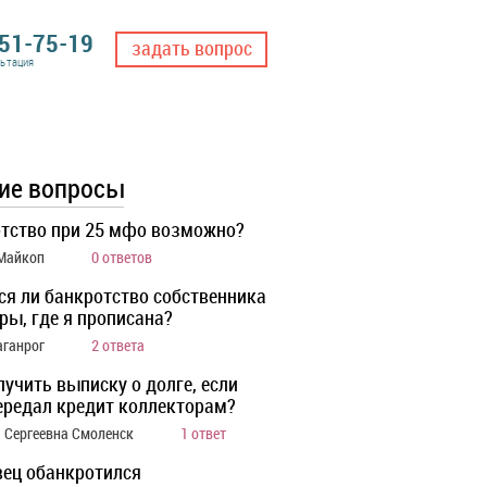
551-75-19
задать вопрос
льтация
ие вопросы
тство при 25 мфо возможно?
 Майкоп
0 ответов
ся ли банкротство собственника
ры, где я прописана?
аганрог
2 ответа
лучить выписку о долге, если
ередал кредит коллекторам?
 Сергеевна Смоленск
1 ответ
ец обанкротился