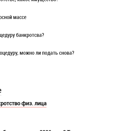
рсной массе
оцедуру банкротсва?
оцедуру, можно ли подать снова?
е
кротство физ. лица