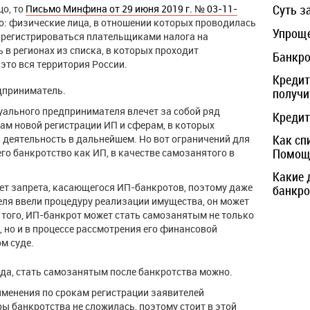
Суть з
цо, то
Письмо Минфина от 29 июня 2019 г. № 03-11-
: физические лица, в отношении которых проводилась
Упроще
арегистрироваться плательщиками налога на
в регионах из списка, в которых проходит
Банкро
это вся территория России.
Кредит
дприниматель.
получи
ального предпринимателя влечет за собой ряд
Кредит
ам новой регистрации ИП и сферам, в которых
Как сп
деятельность в дальнейшем. Но вот ограничений для
Помощь
го банкротство как ИП, в качестве самозанятого в
Какие 
нет запрета, касающегося ИП-банкротов, поэтому даже
банкро
ля ввели процедуру реализации имущества, он может
того, ИП-банкрот может стать самозанятым не только
, но и в процессе рассмотрения его финансовой
м суде.
 да, стать самозанятым после банкротства можно.
менения по срокам регистрации заявителей
 банкротства не сложилась, поэтому стоит в этой