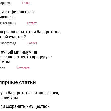
Барнаул
1 ответ
та от финансового
ляющего
ия Когалым
1 ответ
ли реализовать при банкротстве
ный участок?
а Волгоград
1 ответ
точный минимум на
ршеннолетнего в процедуре
тства
Азов
0 ответов
лярные статьи
ура банкротства: этапы, сроки,
 полочкам
ли сохранить имущество?