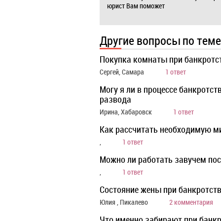
юрист Вам поможет
Другие вопросы по теме
Покупка комнаты при банкротс
Сергей, Самара
1 ответ
Могу я ли в процессе банкротст
развода
Ирина, Хабаровск
1 ответ
Как рассчитать необходимую м
,
1 ответ
Можно ли работать завучем пос
,
1 ответ
Состояние жены при банкротст
Юлия , Пикалево
2 комментария
Что именно забирают при банкр