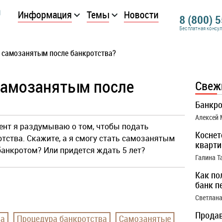
Информация
Темы
Новости
8 (800) 
Бесплатная консу
 самозанятым после банкротства?
самозанятым после
Свеж
Банкро
Алексей
ент я раздумываю о том, чтобы подать
Коснет
тства. Скажите, а я смогу стать самозанятым
кварти
банкротом? Или придется ждать 5 лет?
Галина Т
Как по
банк п
Светлана
Продав
ва
Процедура банкротства
Самозанятые