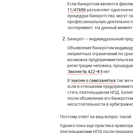
Если банкротом является физли
11/47696
разъясняет однозначно
процедура банкротства, могут з
профессиональную деятельность 
эксперимент. На данный момент 
Банкрот — индивидуальный пре
Объявление банкротом индивиду
неприятных ограничений по срок
возможна предпринимательская 
регистрации человека, прошедше
Законе № 422-ФЗ
нет.
В
законе о самозанятых
так же 
если в отношении предпринимате
стать плательщиком НПД. Более 
после объявления его банкротом
несостоятельности в арбитражно
Поэтому ответ на ваш вопрос такой:
Однако пока еще практика правопри
плательщиками НПД после процедуры