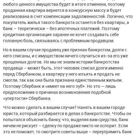
любого ценного имущества будет в итоге отменена, поэтому
проданная квартира вернется в конкурсную массу и будет
реализована в счет компенсации задолженностей. Логично, что
покупатель жилья такого банкрота останется без квартиры, а
банк – теоретически – без ипотечных платежей. Поэтому
кредитная организация заранее не хочет создавать себе
головную боль, связываясь с проблемным продавцом.
Но в вашем случае продавец уже признан банкротом, долги с
него списаны, и с имуществом ничего случиться из-за его уже
прощенных долгов. Но мы не знаем истории банкротства
продавца – может быть, этот человек списал долги именно
перед Сбербанком, а квартиру у него изъять и продать не
смогли, так как она была признана единственным жильем.
Поэтому Сбербанк и «имеет на него зуб». Но это — лишь
предположение о причинах возникновения подобной
«упертости» Сбербанка.
Что можно сделать в вашем случае? Нанять в вашем городе
юриста, который разбирается в делах о банкротстве. Чтобы он
попытался объяснить банку, что, выделяя вам средства, банк
ничем не рискует – сделку по продаже никто не оспорит. Если
это не поможет, то смотрите советы выше – переупрямить банк