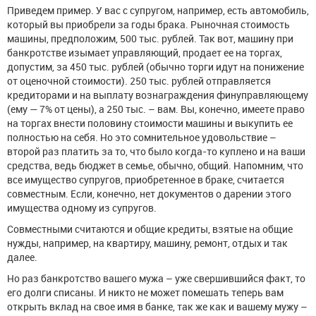
Приведем пример. У вас с супругом, например, есть автомобиль,
который вы приобрели за годы брака. Рыночная стоимость
машины, предположим, 500 тыс. рублей. Так вот, машину при
банкротстве изымает управляющий, продает ее на торгах,
допустим, за 450 тыс. рублей (обычно торги идут на понижение
от оценочной стоимости). 250 тыс. рублей отправляется
кредиторами и на выплату вознаграждения финуправляющему
(ему — 7% от цены), а 250 тыс. – вам. Вы, конечно, имеете право
на торгах внести половину стоимости машины и выкупить ее
полностью на себя. Но это сомнительное удовольствие –
второй раз платить за то, что было когда-то куплено и на ваши
средства, ведь бюджет в семье, обычно, общий. Напомним, что
все имущество супругов, приобретенное в браке, считается
совместным. Если, конечно, нет документов о дарении этого
имущества одному из супругов.
Совместными считаются и общие кредиты, взятые на общие
нужды, например, на квартиру, машину, ремонт, отдых и так
далее.
Но раз банкротство вашего мужа – уже свершившийся факт, то
его долги списаны. И никто не может помешать теперь вам
открыть вклад на свое имя в банке, так же как и вашему мужу –