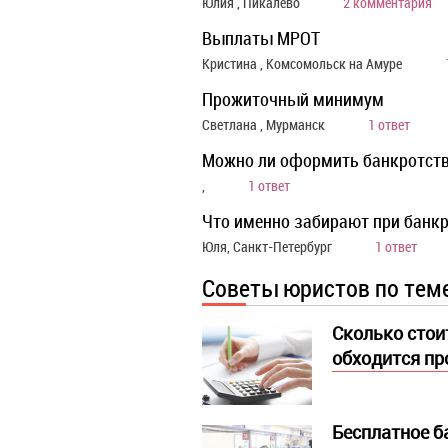
Юлия , Пикалево
2 комментария
Выплаты МРОТ
Кристина , Комсомольск на Амуре
Прожиточный минимум
Светлана , Мурманск
1 ответ
Можно ли оформить банкротств
,
1 ответ
Что именно забирают при банкр
Юля, Санкт-Петербург
1 ответ
Советы юристов по тем
Сколько стоит
обходится п
Бесплатное б