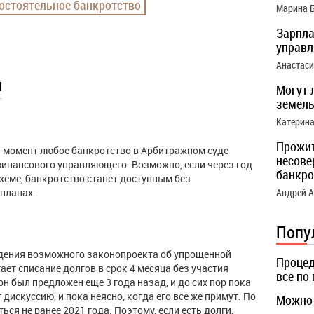
остоятельное банкротство
Марина 
Зарпла
управ
Анастас
ы
Могут 
земель
Катерин
Прожи
ый момент любое банкротство в Арбитражном суде
несове
финансового управляющего. Возможно, если через год
банкро
хеме, банкротство станет доступным без
 планах.
Андрей 
Попу
ждения возможного законопроекта об упрощенной
Процед
ает списание долгов в срок 4 месяца без участия
все по
 был предложен еще 3 года назад, и до сих пор пока
искуссию, и пока неясно, когда его все же примут. По
Можно 
ься не ранее 2021 года. Поэтому, если есть долги,