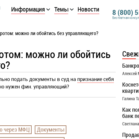
Информация
Темы
Новости
8 (800) 
Бесплатная консу
ротом: можно ли обойтись без управляющего?
отом: можно ли обойтись
Свеж
о?
Банкро
Алексей
льно подать документы в суд на
признание себя
Коснет
ьно нужен фин. управляющий?
кварти
Галина Т
Как по
банк п
Светлана
во через МФЦ
Документы
Продав