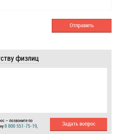
тству физлиц
ос — позвоните по
Задать вопрос
8 800 551-75-19
ону
,