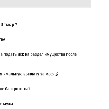
0 тыс.р.?
тве
ва подать иск на раздел имущества после
инимальную выплату за месяц?
ле банкротства?
ве мужа