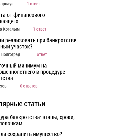
Барнаул
1 ответ
та от финансового
ляющего
ия Когалым
1 ответ
ли реализовать при банкротстве
ный участок?
а Волгоград
1 ответ
точный минимум на
ршеннолетнего в процедуре
тства
Азов
0 ответов
лярные статьи
ура банкротства: этапы, сроки,
 полочкам
ли сохранить имущество?