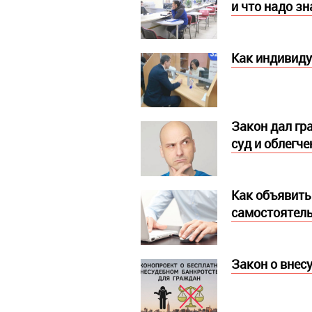
и что надо з
Как индивиду
Закон дал гр
суд и облегч
Как объявить
самостоятел
Закон о внес