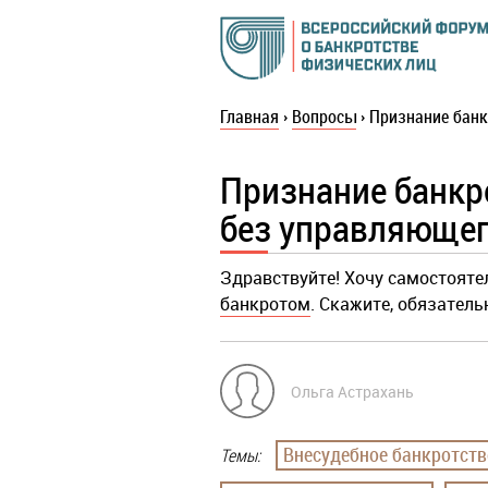
Главная
›
Вопросы
›
Признание банк
Признание банкр
без управляющег
Здравствуйте! Хочу самостояте
банкротом
. Скажите, обязател
Ольга Астрахань
Внесудебное банкротст
Темы: