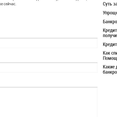
Суть з
е сейчас.
Упроще
Банкро
Кредит
получи
Кредит
Как сп
Помощь
Какие 
банкро