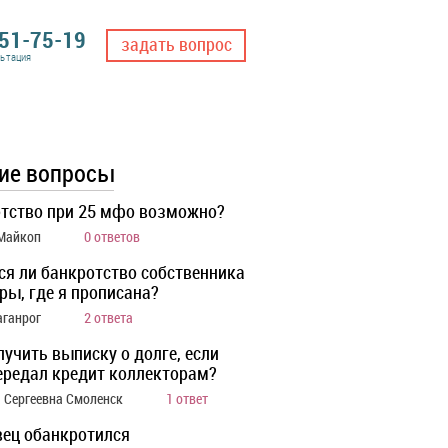
551-75-19
задать вопрос
льтация
ие вопросы
тство при 25 мфо возможно?
 Майкоп
0 ответов
ся ли банкротство собственника
ры, где я прописана?
аганрог
2 ответа
лучить выписку о долге, если
ередал кредит коллекторам?
 Сергеевна Смоленск
1 ответ
ец обанкротился