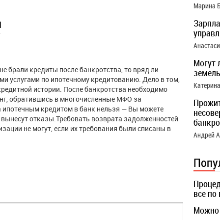
Марина 
ы
Зарпла
управ
Анастас
Могут 
не брали кредиты после банкротства, то вряд ли
земель
и услугами по ипотечному кредитованию. Дело в том,
Катерин
кредитной истории. После банкротства необходимо
нг, обратившись в многочисленные МФО за
Прожи
 ипотечным кредитом в банк нельзя — Вы можете
несове
о, вынесут отказы.Требовать возврата задолженностей
банкро
зации не могут, если их требования были списаны в
Андрей 
Попу
Процед
все по
Можно 