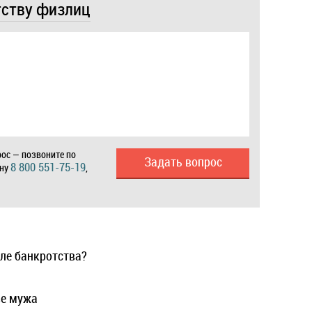
тству физлиц
ос — позвоните по
Задать вопрос
8 800 551-75-19
ону
,
ле банкротства?
ве мужа