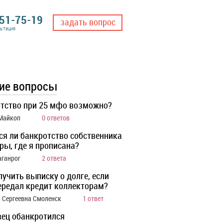
551-75-19
задать вопрос
льтация
ие вопросы
тство при 25 мфо возможно?
 Майкоп
0 ответов
ся ли банкротство собственника
ры, где я прописана?
аганрог
2 ответа
лучить выписку о долге, если
ередал кредит коллекторам?
 Сергеевна Смоленск
1 ответ
ец обанкротился