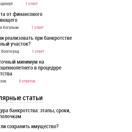
Барнаул
1 ответ
та от финансового
ляющего
ия Когалым
1 ответ
ли реализовать при банкротстве
ный участок?
а Волгоград
1 ответ
точный минимум на
ршеннолетнего в процедуре
тства
Азов
0 ответов
лярные статьи
ура банкротства: этапы, сроки,
 полочкам
ли сохранить имущество?