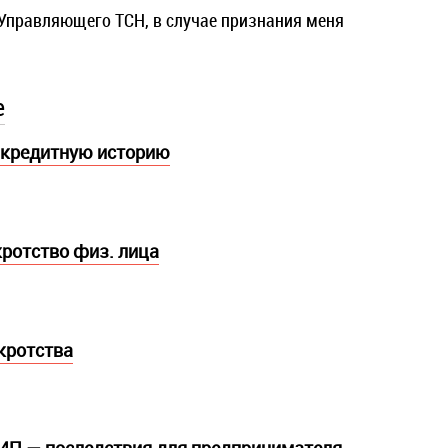
Управляющего ТСН, в случае признания меня
е
 кредитную историю
кротство физ. лица
кротства