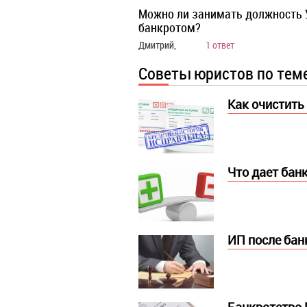
Можно ли занимать должность 
банкротом?
Дмитрий,
1 ответ
Советы юристов по тем
Как очистить
Что дает бан
ИП после бан