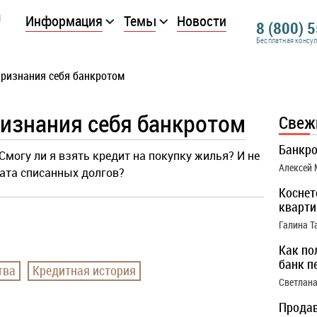
Информация
Темы
Новости
8 (800) 
Бесплатная консу
признания себя банкротом
ризнания себя банкротом
Свеж
Банкро
Смогу ли я взять кредит на покупку жилья? И не
Алексей
рата списанных долгов?
Коснет
кварти
Галина Т
Как по
банк п
тва
Кредитная история
Светлана
Продав