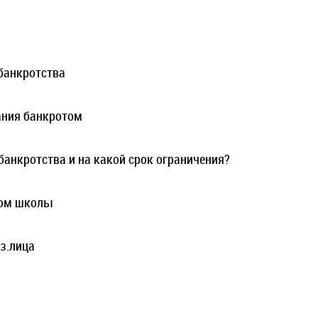
банкротства
ания банкротом
банкротства и на какой срок ограничения?
ром школы
з.лица