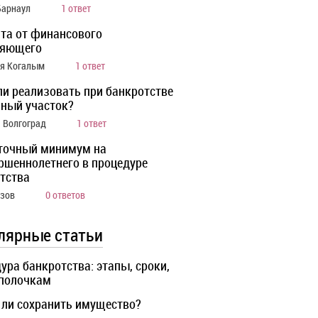
Барнаул
1 ответ
та от финансового
ляющего
ия Когалым
1 ответ
ли реализовать при банкротстве
ный участок?
а Волгоград
1 ответ
точный минимум на
ршеннолетнего в процедуре
тства
Азов
0 ответов
лярные статьи
ура банкротства: этапы, сроки,
 полочкам
ли сохранить имущество?