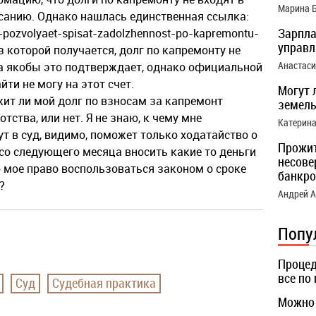
Марина 
санию. Однако нашлась единственная ссылка:
Зарпла
-pozvolyaet-spisat-zadolzhennost-po-kapremontu-
управ
 из которой получается, долг по капремонту не
Анастас
а якобы это подтверждает, однако официальной
ти не могу на этот счет.
Могут 
ит ли мой долг по взносам за капремонт
земель
тства, или нет. Я не знаю, к чему мне
Катерин
ут в суд, видимо, поможет только ходатайство о
Прожи
 со следующего месяца вносить какие то деньги
несове
о мое право воспользоваться законом о сроке
банкро
?
Андрей 
Попу
Процед
все по
Суд
Судебная практика
Можно 