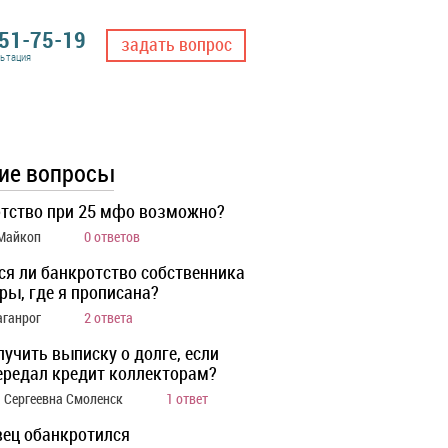
551-75-19
задать вопрос
льтация
ие вопросы
тство при 25 мфо возможно?
 Майкоп
0 ответов
ся ли банкротство собственника
ры, где я прописана?
аганрог
2 ответа
лучить выписку о долге, если
ередал кредит коллекторам?
 Сергеевна Смоленск
1 ответ
ец обанкротился