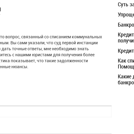
Суть з
ы
Упроще
Банкро
Кредит
 что вопрос, связанный со списанием коммунальных
получи
ным. Вы сами указали, что суд первой инстанции
 дать точные ответы, мне необходимо знать
Кредит
итесь с нашими юристами для получения более
Как сп
тика показывает, что такие задолженности
Помощь
енные нюансы.
Какие 
банкро