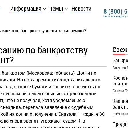
Информация
Темы
Новости
8 (800) 
Бесплатная консу
исанию по банкротству долги за капремонт?
санию по банкротству
Свеж
онт?
Банкро
Алексей
а банкротом (Московская область). Долги по
Коснет
исали. Но по капремонту фонд капитального
кварти
ать долговые бумаги и грозится взыскать по
Галина Т
ие ценным письмом с описью, с приложением
т, что не получали, хотя уведомление о
Как по
банк п
 съездила, передала заявление с судебным
кой на копии о получении. Сказали — «ждите 30
Светлана
делю снова звонят, угрожают судом. Я в
Продав
рмацию, что долги по капремонту не входят в