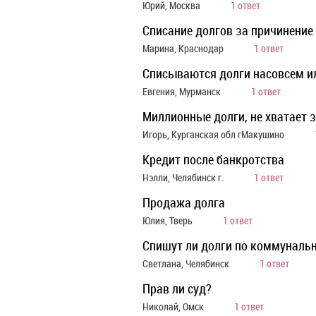
Юрий, Москва
1 ответ
Списание долгов за причинение
Марина, Краснодар
1 ответ
Списываются долги насовсем и
Евгения, Мурманск
1 ответ
Миллионные долги, не хватает 
Игорь, Курганская обл гМакушино
Кредит после банкротства
Нэлли, Челябинск г.
1 ответ
Продажа долга
Юлия, Тверь
1 ответ
Спишут ли долги по коммуналь
Светлана, Челябинск
1 ответ
Прав ли суд?
Николай, Омск
1 ответ