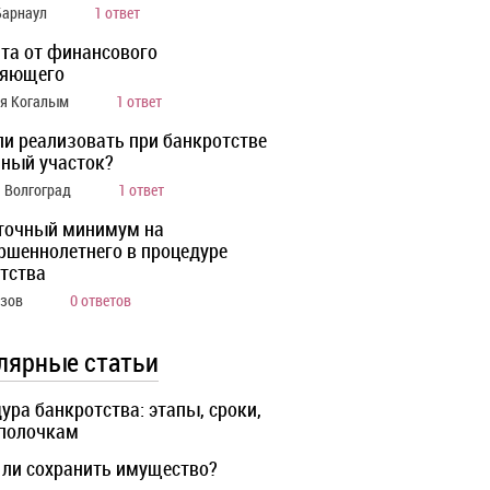
Барнаул
1 ответ
та от финансового
ляющего
ия Когалым
1 ответ
ли реализовать при банкротстве
ный участок?
а Волгоград
1 ответ
точный минимум на
ршеннолетнего в процедуре
тства
Азов
0 ответов
лярные статьи
ура банкротства: этапы, сроки,
 полочкам
ли сохранить имущество?