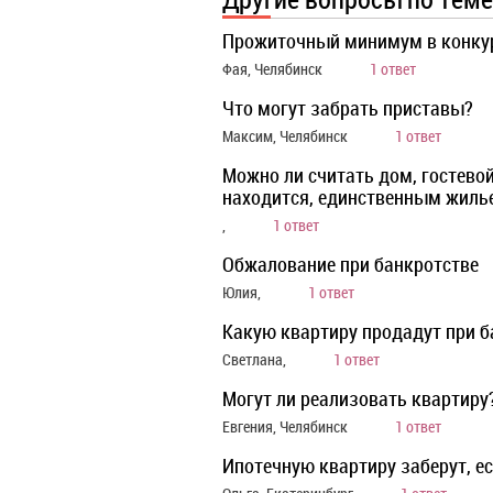
Прожиточный минимум в конку
Фая, Челябинск
1 ответ
Что могут забрать приставы?
Максим, Челябинск
1 ответ
Можно ли считать дом, гостевой
находится, единственным жиль
,
1 ответ
Обжалование при банкротстве
Юлия,
1 ответ
Какую квартиру продадут при б
Светлана,
1 ответ
Могут ли реализовать квартиру
Евгения, Челябинск
1 ответ
Ипотечную квартиру заберут, е