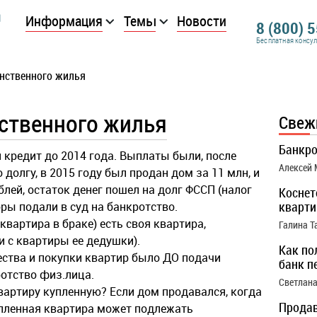
Информация
Темы
Новости
8 (800) 
Бесплатная консу
нственного жилья
ственного жилья
Свеж
Банкро
 кредит до 2014 года. Выплаты были, после
Алексей
 долгу, в 2015 году был продан дом за 11 млн, и
блей, остаток денег пошел на долг ФССП (налог
Коснет
кварти
оры подали в суд на банкротство.
квартира в браке) есть своя квартира,
Галина Т
и с квартиры ее дедушки).
Как по
ества и покупки квартир было ДО подачи
банк п
отство физ.лица.
Светлана
квартиру купленную? Если дом продавался, когда
Продав
купленная квартира может подлежать