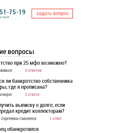
551-75-19
задать вопрос
льтация
ие вопросы
тство при 25 мфо возможно?
 Майкоп
0 ответов
ся ли банкротство собственника
ры, где я прописана?
аганрог
2 ответа
лучить выписку о долге, если
ередал кредит коллекторам?
 Сергеевна Смоленск
1 ответ
ец обанкротился