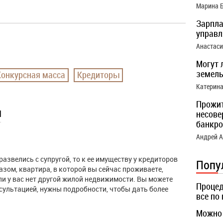
Марина 
Зарпла
управ
Анастас
Могут 
земель
Конкурсная масса
Кредиторы
Катерин
Прожи
ы
несове
банкро
Андрей 
азвелись с супругой, то к ее имуществу у кредиторов
Попу
азом, квартира, в которой вы сейчас проживаете,
и у вас нет другой жилой недвижимости. Вы можете
Процед
сультацией, нужны подробности, чтобы дать более
все по
Можно 