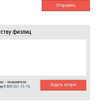
тству физлиц
ос — позвоните по
Задать вопрос
8 800 551-75-19
ону
,