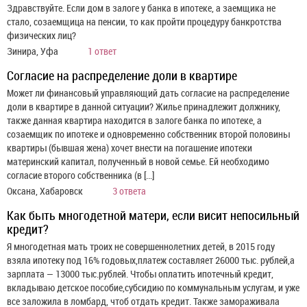
Здравствуйте. Если дом в залоге у банка в ипотеке, а заемщика не
стало, созаемщица на пенсии, то как пройти процедуру банкротства
физических лиц?
Зинира, Уфа
1 ответ
Согласие на распределение доли в квартире
Может ли финансовый управляющий дать согласие на распределение
доли в квартире в данной ситуации? Жилье принадлежит должнику,
также данная квартира находится в залоге банка по ипотеке, а
созаемщик по ипотеке и одновременно собственник второй половины
квартиры (бывшая жена) хочет внести на погашение ипотеки
материнский капитал, полученный в новой семье. Ей необходимо
согласие второго собственника (в […]
Оксана, Хабаровск
3 ответа
Как быть многодетной матери, если висит непосильный
кредит?
Я многодетная мать троих не совершеннолетних детей, в 2015 году
взяла ипотеку под 16% годовых,платеж составляет 26000 тыс. рублей,а
зарплата — 13000 тыс.рублей. Чтобы оплатить ипотечный кредит,
вкладываю детское пособие,субсидию по коммунальным услугам, и уже
все заложила в ломбард, чтоб отдать кредит. Также замораживала