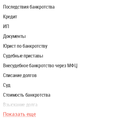
Последствия банкротства
Кредит
ИП
Документы
Юрист по банкротству
Судебные приставы
Внесудебное банкротство через МФЦ
Списание долгов
Суд
Стоимость банкротства
Взыскание долга
Показать еще
Ипотека
Финуправляющий
Закон о банкротстве