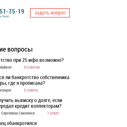
551-75-19
задать вопрос
льтация
ие вопросы
тство при 25 мфо возможно?
 Майкоп
0 ответов
ся ли банкротство собственника
ры, где я прописана?
аганрог
2 ответа
лучить выписку о долге, если
ередал кредит коллекторам?
 Сергеевна Смоленск
1 ответ
ец обанкротился