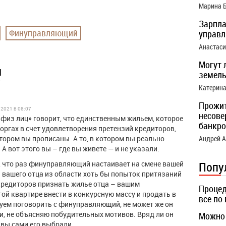
Марина 
Зарпла
Финуправляющий
управ
Анастас
Могут 
ы
земель
Катерин
Прожи
.2021 в 08:07
несове
 физ лиц» говорит, что единственным жильем, которое
банкро
оргах в счет удовлетворения претензий кредиторов,
отором вы прописаны. А то, в котором вы реально
Андрей 
 вот этого вы – где вы живете — и не указали.
 что раз финуправляющий настаивает на смене вашей
Попу
я вашего отца из области хоть бы попыток притязаний
 кредиторов признать жилье отца – вашим
Процед
ой квартире внести в конкурсную массу и продать в
все по
туем поговорить с финуправляющий, не может же он
и, не объясняю побудительных мотивов. Вряд ли он
Можно 
о вы сами его выбрали.