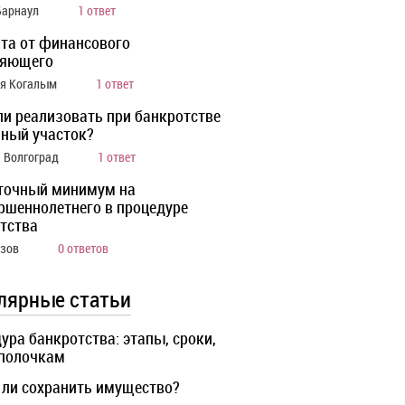
Барнаул
1 ответ
та от финансового
ляющего
ия Когалым
1 ответ
ли реализовать при банкротстве
ный участок?
а Волгоград
1 ответ
точный минимум на
ршеннолетнего в процедуре
тства
Азов
0 ответов
лярные статьи
ура банкротства: этапы, сроки,
 полочкам
ли сохранить имущество?