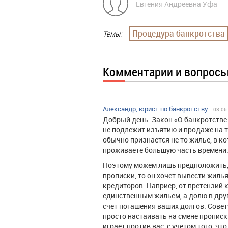
Евгения Андреевна Уфа
Процедура банкротства
Темы:
Комментарии и вопрос
Александр, юрист по банкротству
03.06
Добрый день. Закон «О банкротстве
не подлежит изъятию и продаже на т
обычно признается не то жилье, в к
проживаете большую часть времени. А
Поэтому можем лишь предположить,
прописки, то он хочет вывести жиль
кредиторов. Наприер, от претензий
единственным жильем, а долю в друг
счет погашения ваших долгов. Сове
просто настаивать на смене прописк
играет против вас, с учетом того, чт