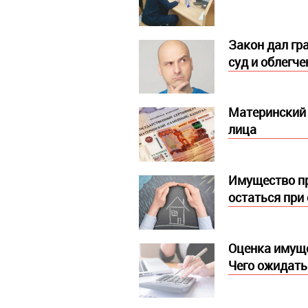
Закон дал гр
суд и облегч
Материнский 
лица
Имущество пр
остаться при
Оценка имуще
Чего ожидать