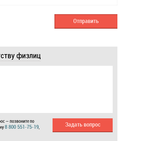
тству физлиц
ос — позвоните по
Задать вопрос
8 800 551-75-19
ону
,