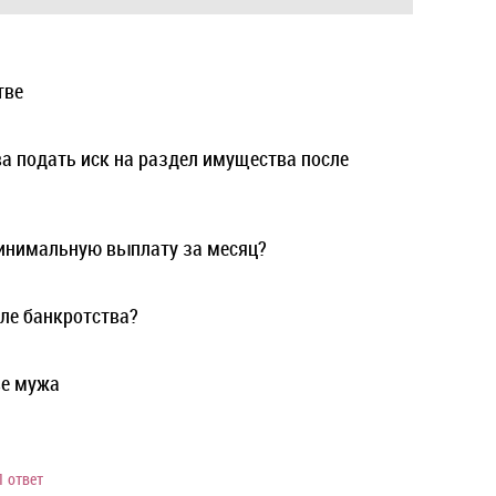
тве
ва подать иск на раздел имущества после
инимальную выплату за месяц?
ле банкротства?
ве мужа
1 ответ