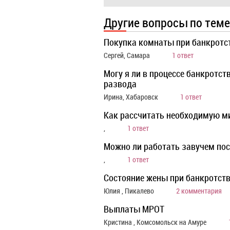
Другие вопросы по теме
Покупка комнаты при банкротс
Сергей, Самара
1 ответ
Могу я ли в процессе банкротст
развода
Ирина, Хабаровск
1 ответ
Как рассчитать необходимую м
,
1 ответ
Можно ли работать завучем пос
,
1 ответ
Состояние жены при банкротст
Юлия , Пикалево
2 комментария
Выплаты МРОТ
Кристина , Комсомольск на Амуре