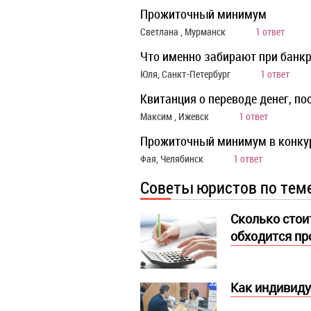
Прожиточный минимум
Светлана , Мурманск
1 ответ
Что именно забирают при банкр
Юля, Санкт-Петербург
1 ответ
Квитанция о переводе денег, п
Максим , Ижевск
1 ответ
Прожиточный минимум в конку
Фая, Челябинск
1 ответ
Советы юристов по тем
Сколько стоит
обходится п
Как индивиду