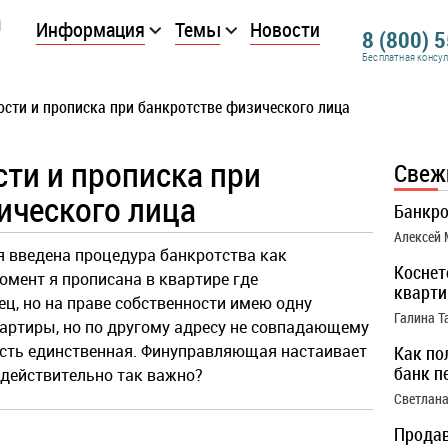
Информация
Темы
Новости
8 (800) 
Бесплатная консу
ости и прописка при банкротстве физического лица
ти и прописка при
Свеж
ического лица
Банкро
Алексей
я введена процедура банкротства как
Коснет
омент я прописана в квартире где
кварти
ец, но на праве собственности имею одну
Галина Т
артиры, но по другому адресу не совпадающему
ность единственная. Финуправляющая настаивает
Как по
банк п
 действительно так важно?
Светлана
Продав