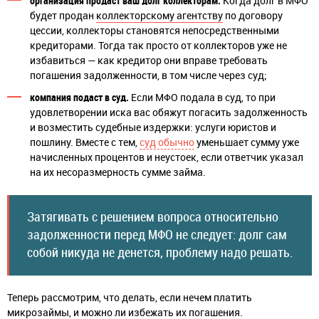
организация продаст ваш долг коллекторам.
Когда долг в МФО
будет продан
коллекторскому агентству
по договору
цессии, коллекторы становятся непосредственными
кредиторами. Тогда так просто от коллекторов уже не
избавиться — как кредитор они вправе требовать
погашения задолженности, в том числе через суд;
компания подаст в суд.
Если МФО подала в суд, то при
удовлетворении иска вас обяжут погасить задолженность
и возместить судебные издержки: услуги юристов и
пошлину. Вместе с тем,
суд обычно
уменьшает сумму уже
начисленных процентов и неустоек, если ответчик указал
на их несоразмерность сумме займа.
Затягивать с решением вопроса относительно
задолженности перед МФО не следует: долг сам
собой никуда не денется, проблему надо решать.
Теперь рассмотрим, что делать, если нечем платить
микрозаймы, и можно ли избежать их погашения.