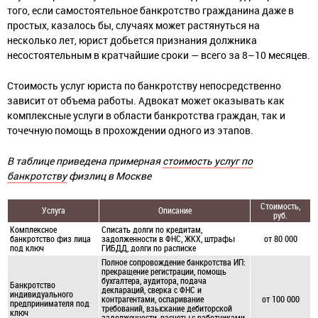
того, если самостоятельное банкротство гражданина даже в
простых, казалось бы, случаях может растянуться на
несколько лет, юрист добьется признания должника
несостоятельным в кратчайшие сроки — всего за 8–10 месяцев.
Стоимость услуг юриста по банкротству непосредственно
зависит от объема работы. Адвокат может оказывать как
комплексные услуги в области банкротства граждан, так и
точечную помощь в прохождении одного из этапов.
В таблице приведена примерная
стоимость услуг по
банкротству
физлиц в Москве
Стоимость,
Услуга
Описание
руб.
Комплексное
Списать долги по кредитам,
банкротство физ лица
задолженности в ФНС, ЖКХ, штрафы
от 80 000
под ключ
ГИБДД, долги по расписке
Полное сопровождение банкротства ИП:
прекращение регистрации, помощь
бухгалтера, аудитора, подача
Банкротство
деклараций, сверка с ФНС и
индивидуального
контрагентами, оспаривание
от 100 000
предпринимателя под
требований, взыскание дебиторской
ключ
задолженности, расчеты с работниками,