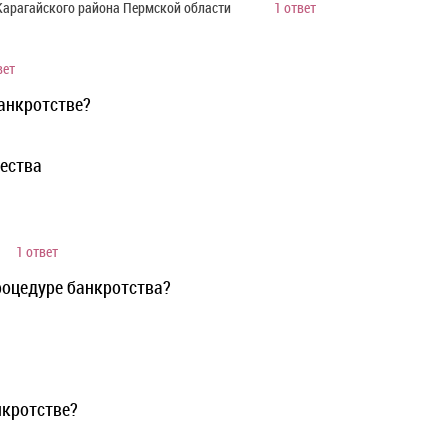
 Карагайского района Пермской области
1 ответ
вет
анкротстве?
ества
1 ответ
роцедуре банкротства?
нкротстве?