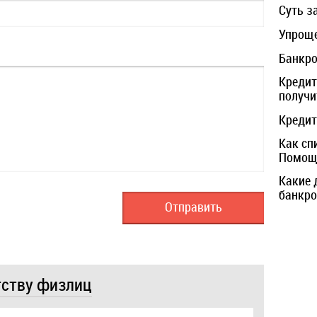
Суть з
Упроще
Банкро
Кредит
получи
Кредит
Как сп
Помощь
Какие 
банкро
тству физлиц