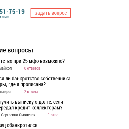
551-75-19
задать вопрос
льтация
ие вопросы
тство при 25 мфо возможно?
 Майкоп
0 ответов
ся ли банкротство собственника
ры, где я прописана?
аганрог
2 ответа
лучить выписку о долге, если
ередал кредит коллекторам?
 Сергеевна Смоленск
1 ответ
ец обанкротился