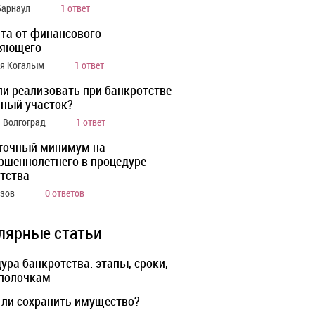
Барнаул
1 ответ
та от финансового
ляющего
ия Когалым
1 ответ
ли реализовать при банкротстве
ный участок?
а Волгоград
1 ответ
точный минимум на
ршеннолетнего в процедуре
тства
Азов
0 ответов
лярные статьи
ура банкротства: этапы, сроки,
 полочкам
ли сохранить имущество?