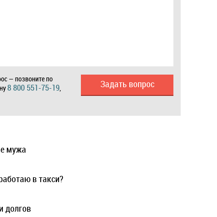
ос — позвоните по
Задать вопрос
8 800 551-75-19
ону
,
ве мужа
 работаю в такси?
и долгов