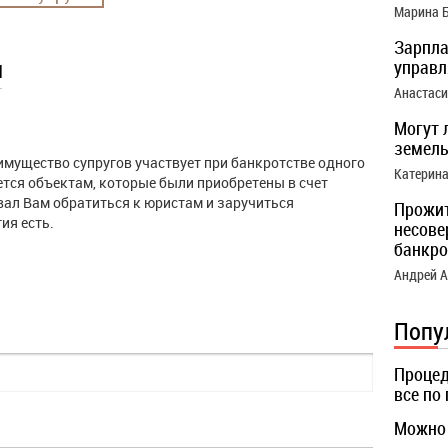
Марина 
Зарпла
ы
управ
Анастас
Могут 
земель
имущество супругов участвует при банкротстве одного
Катерин
ется объектам, которые были приобретены в счет
вал Вам обратиться к юристам и заручиться
Прожи
ия есть.
несове
банкро
Андрей 
Попу
Процед
все по
Можно 