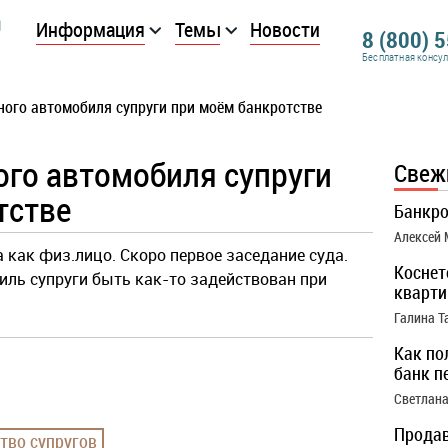
Информация
Темы
Новости
8 (800) 
Бесплатная консу
ного автомобиля супруги при моём банкротстве
ого автомобиля супруги
Свеж
тстве
Банкро
Алексей
 как физ.лицо. Скоро первое заседание суда.
Коснет
ль супруги быть как-то задействован при
кварти
Галина Т
Как по
банк п
Светлана
Продав
тво супругов