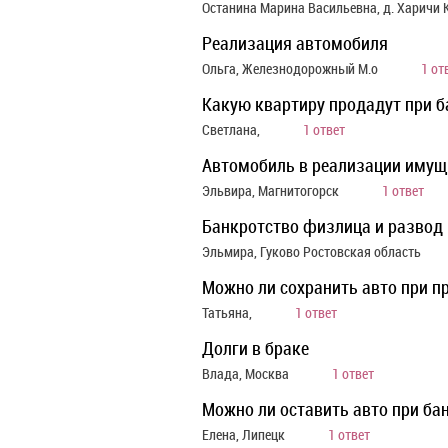
Останина Марина Васильевна, д. Харичи
Реализация автомобиля
Ольга, Железнодорожный М.о
1 от
Какую квартиру продадут при б
Светлана,
1 ответ
Автомобиль в реализации имущ
Эльвира, Магнитогорск
1 ответ
Банкротство физлица и развод
Эльмира, Гуково Ростовская область
Можно ли сохранить авто при п
Татьяна,
1 ответ
Долги в браке
Влада, Москва
1 ответ
Можно ли оставить авто при ба
Елена, Липецк
1 ответ