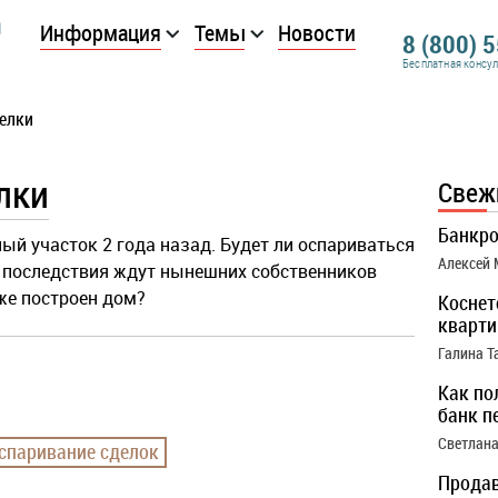
Информация
Темы
Новости
8 (800) 
Бесплатная консу
елки
лки
Свеж
Банкро
ый участок 2 года назад. Будет ли оспариваться
Алексей
е последствия ждут нынешних собственников
уже построен дом?
Коснет
кварти
Галина Т
Как по
банк п
Светлана
спаривание сделок
Продав