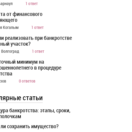
Барнаул
1 ответ
та от финансового
ляющего
ия Когалым
1 ответ
ли реализовать при банкротстве
ный участок?
а Волгоград
1 ответ
точный минимум на
ршеннолетнего в процедуре
тства
Азов
0 ответов
лярные статьи
ура банкротства: этапы, сроки,
 полочкам
ли сохранить имущество?