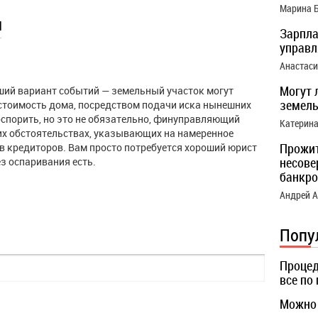
Марина 
ы
Зарпла
управ
Анастас
Могут 
ший вариант событий — земельный участок могут
земель
 стоимость дома, посредством подачи иска нынешних
оспорить, но это не обязательно, финуправляющий
Катерин
их обстоятельствах, указывающих на намеренное
Прожи
 кредиторов. Вам просто потребуется хороший юрист
несове
з оспаривания есть.
банкро
Андрей 
Попу
Процед
все по
Можно 