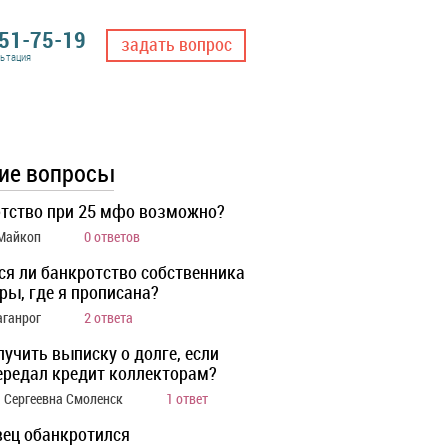
551-75-19
задать вопрос
льтация
ие вопросы
тство при 25 мфо возможно?
 Майкоп
0 ответов
ся ли банкротство собственника
ры, где я прописана?
аганрог
2 ответа
лучить выписку о долге, если
ередал кредит коллекторам?
 Сергеевна Смоленск
1 ответ
ец обанкротился