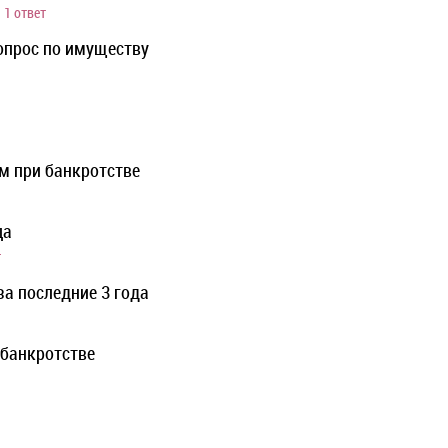
1 ответ
опрос по имуществу
м при банкротстве
ца
т
за последние 3 года
банкротстве