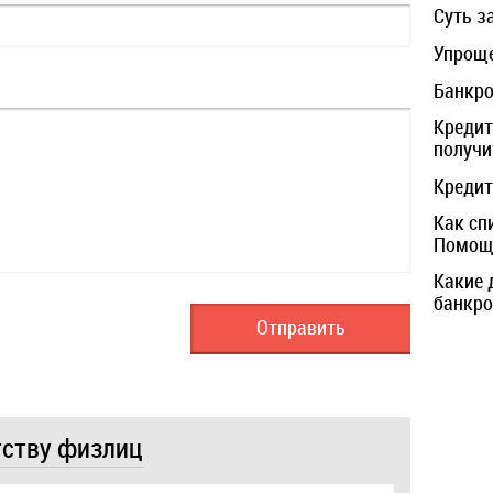
Суть з
Упроще
Банкро
Кредит
получи
Кредит
Как сп
Помощь
Какие 
банкро
тству физлиц