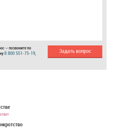
ос — позвоните по
Задать вопрос
8 800 551-75-19
ону
,
тстве
 ответ
анкротство