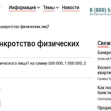
Информация
Темы
Новости
8 (800) 
Бесплатная консу
банкротство физических лиц?
анкротство физических
Свеж
Банкро
Алексей
ческого лица? на сумму 500 000, 1 000 000, 2
Коснет
кварти
Галина Т
Как по
ы
банк п
Светлана
Продав