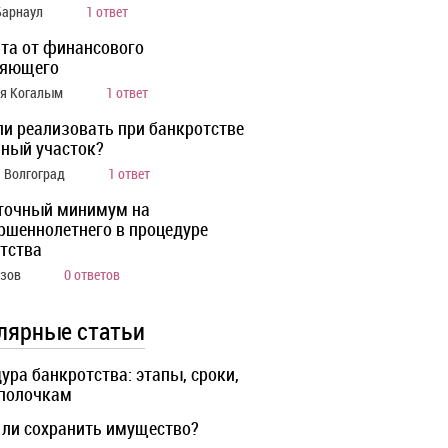
Барнаул
1 ответ
та от финансового
ляющего
ия Когалым
1 ответ
ли реализовать при банкротстве
ный участок?
а Волгоград
1 ответ
точный минимум на
ршеннолетнего в процедуре
тства
Азов
0 ответов
лярные статьи
ура банкротства: этапы, сроки,
 полочкам
ли сохранить имущество?