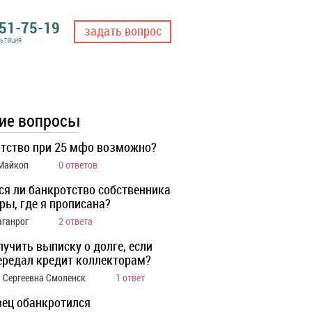
551-75-19
задать вопрос
льтация
ие вопросы
тство при 25 мфо возможно?
 Майкоп
0 ответов
ся ли банкротство собственника
ры, где я прописана?
аганрог
2 ответа
лучить выписку о долге, если
ередал кредит коллекторам?
 Сергеевна Смоленск
1 ответ
ец обанкротился