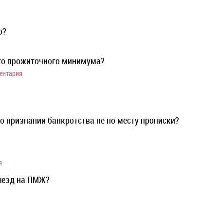
о?
о прожиточного минимума?
ентария
о признании банкротства не по месту прописки?
я
выезд на ПМЖ?