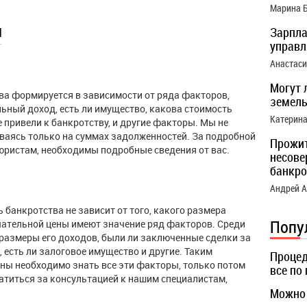
Марина 
ы
Зарпла
управ
Анастас
Могут 
ва формируется в зависимости от ряда факторов,
земель
льный доход, есть ли имущество, какова стоимость
Катерин
 привели к банкротству, и другие факторы. Мы не
ваясь только на суммах задолженностей. За подробной
Прожи
юристам, необходимы подробные сведения от вас.
несове
банкро
Андрей 
 банкротства не зависит от того, какого размера
Попу
чательной цены имеют значение ряд факторов. Среди
 размеры его доходов, были ли заключенные сделки за
, есть ли залоговое имущество и другие. Таким
Процед
ены необходимо знать все эти факторы, только потом
все по
атиться за консультацией к нашим специалистам,
Можно 
.