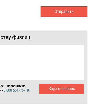
тству физлиц
ос — позвоните по
Задать вопрос
8 800 551-75-19
ону
,