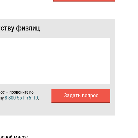
тству физлиц
ос — позвоните по
Задать вопрос
8 800 551-75-19
ону
,
рсной массе