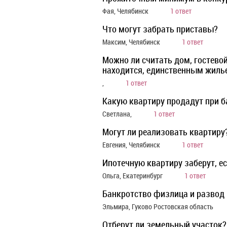
Фая, Челябинск
1 ответ
Что могут забрать приставы?
Максим, Челябинск
1 ответ
Можно ли считать дом, гостевой
находится, единственным жиль
,
1 ответ
Какую квартиру продадут при б
Светлана,
1 ответ
Могут ли реализовать квартиру
Евгения, Челябинск
1 ответ
Ипотечную квартиру заберут, е
Ольга, Екатеринбург
1 ответ
Банкротство физлица и развод
Эльмира, Гуково Ростовская область
Отберут ли земельный участок?