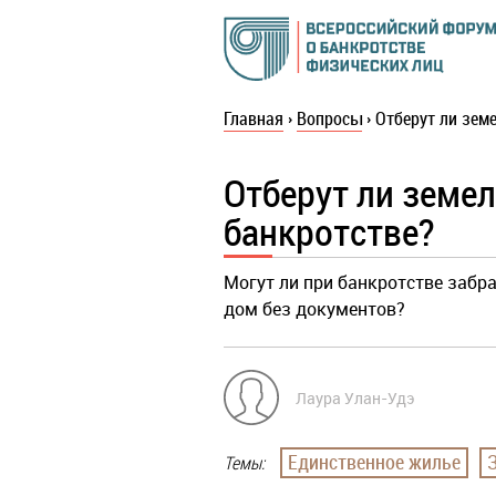
Главная
›
Вопросы
›
Отберут ли зем
Отберут ли земел
банкротстве?
Могут ли при банкротстве забр
дом без документов?
Лаура Улан-Удэ
Единственное жилье
Темы: