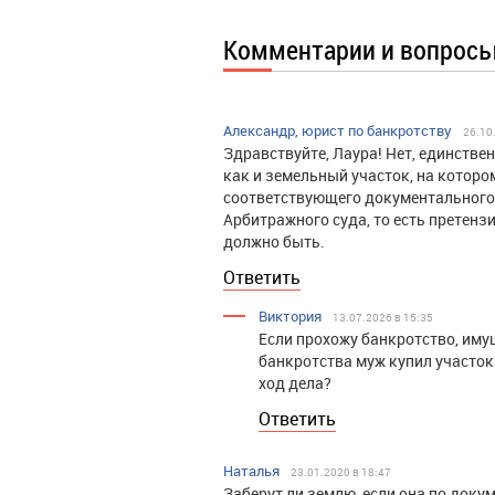
Комментарии и вопрос
Александр, юрист по банкротству
26.10
Здравствуйте, Лаура! Нет, единстве
как и земельный участок, на которо
соответствующего документального 
Арбитражного суда, то есть претенз
должно быть.
Ответить
Виктория
13.07.2026 в 15:35
Если прохожу банкротство, иму
банкротства муж купил участок
ход дела?
Ответить
Наталья
23.01.2020 в 18:47
Заберут ли землю, если она по доку