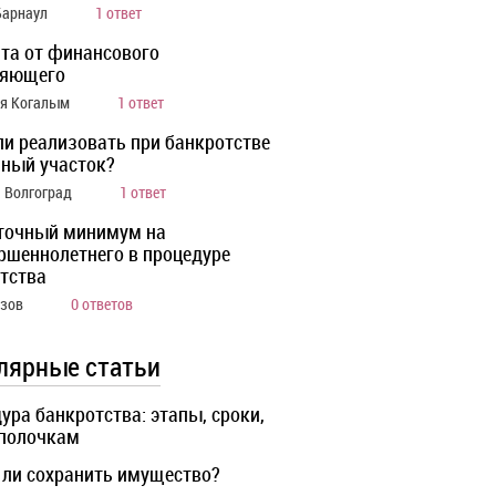
Барнаул
1 ответ
та от финансового
ляющего
ия Когалым
1 ответ
ли реализовать при банкротстве
ный участок?
а Волгоград
1 ответ
точный минимум на
ршеннолетнего в процедуре
тства
Азов
0 ответов
лярные статьи
ура банкротства: этапы, сроки,
 полочкам
ли сохранить имущество?