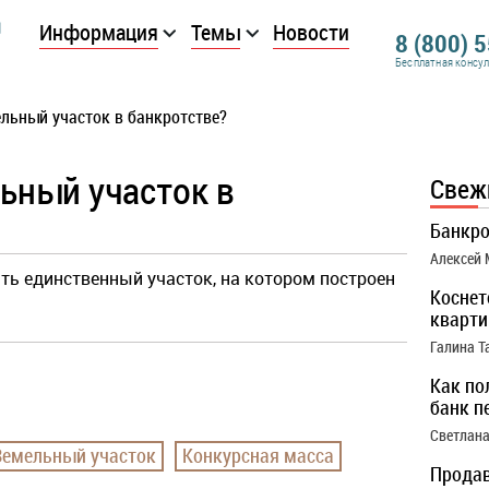
Информация
Темы
Новости
8 (800) 
Бесплатная консу
ельный участок в банкротстве?
ьный участок в
Свеж
Банкро
Алексей
ать единственный участок, на котором построен
Коснет
кварти
Галина Т
Как по
банк п
Светлана
Земельный участок
Конкурсная масса
Продав