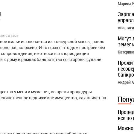
Марина 
ы
Зарпла
управ
Анастас
.2019 в 13:26
Могут 
нное жилье исключается из конкурсной массы, равно
земель
м оно расположено. И тот факт, что дом построен без
Катерин
сопровождения, не относится к юрисдикции
ий к дому в рамках банкротства со стороны суда не
Прожи
несове
банкро
Андрей 
щества у меня и мужа нет, во время процедуры
Попу
 единственное недвижимое имущество, как влияет на
Процед
все по
Можно 
ментам принадлежит мне, но муж собирается