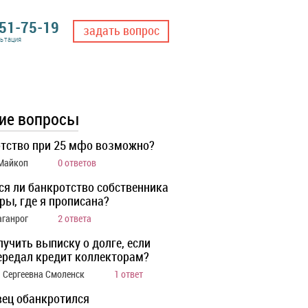
551-75-19
задать вопрос
льтация
ие вопросы
тство при 25 мфо возможно?
 Майкоп
0 ответов
ся ли банкротство собственника
ры, где я прописана?
аганрог
2 ответа
лучить выписку о долге, если
ередал кредит коллекторам?
 Сергеевна Смоленск
1 ответ
ец обанкротился