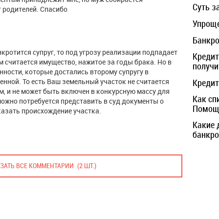
Суть з
т родителей. Спасибо
Упроще
Банкро
кротится супруг, то под угрозу реализации подпадает
Кредит
 считается имущество, нажитое за годы брака. Но в
получи
нности, которые достались второму супругу в
енной. То есть Ваш земельный участок не считается
Кредит
, и не может быть включен в конкурсную массу для
Как сп
ожно потребуется представить в суд документы о
Помощь
казать происхождение участка.
Какие 
банкро
ЗАТЬ ВСЕ КОММЕНТАРИИ
(2 ШТ.)