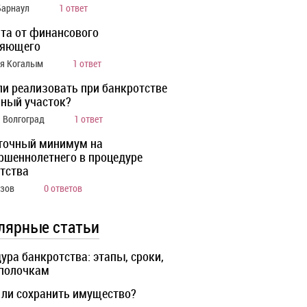
Барнаул
1 ответ
та от финансового
ляющего
ия Когалым
1 ответ
ли реализовать при банкротстве
ный участок?
а Волгоград
1 ответ
точный минимум на
ршеннолетнего в процедуре
тства
Азов
0 ответов
лярные статьи
ура банкротства: этапы, сроки,
 полочкам
ли сохранить имущество?