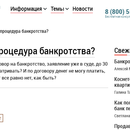
Информация
Темы
Новости
8 (800) 
Бесплатная консу
 процедура банкротства?
процедура банкротства?
Свеж
Банкро
вор на банкротство, заявление уже в суде, до 30
Алексей
атривать? И по договору денег не могу платить,
г все равно нет, как быть?
Коснет
кварти
Галина Т
Как по
банк п
Светлана
е
Продав