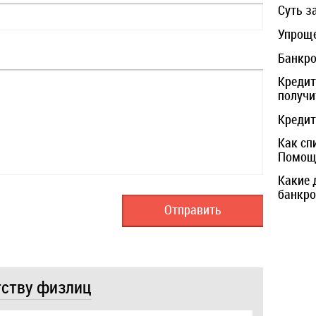
Суть з
Упроще
Банкро
Кредит
получи
Кредит
Как сп
Помощь
Какие 
банкро
тству физлиц