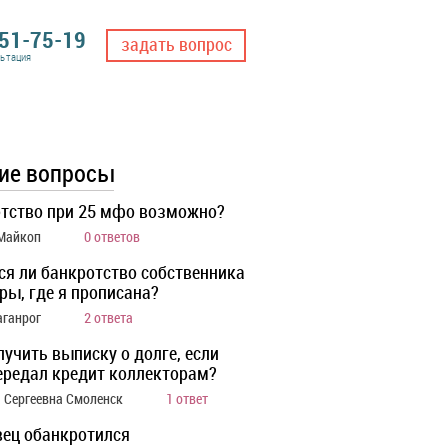
551-75-19
задать вопрос
льтация
ие вопросы
тство при 25 мфо возможно?
 Майкоп
0 ответов
ся ли банкротство собственника
ры, где я прописана?
аганрог
2 ответа
лучить выписку о долге, если
ередал кредит коллекторам?
 Сергеевна Смоленск
1 ответ
ец обанкротился