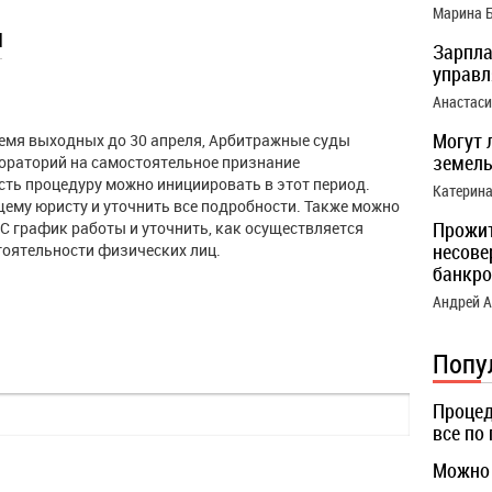
Марина 
ы
Зарпла
управ
Анастас
Могут 
время выходных до 30 апреля, Арбитражные суды
земель
ораторий на самостоятельное признание
есть процедуру можно инициировать в этот период.
Катерин
ему юристу и уточнить все подробности. Также можно
Прожи
С график работы и уточнить, как осуществляется
несове
тоятельности физических лиц.
банкро
Андрей 
Попу
Процед
все по
Можно 