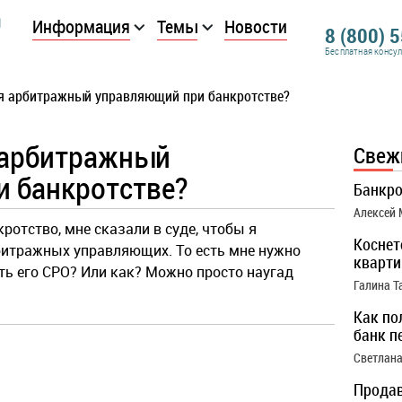
Информация
Темы
Новости
8 (800) 
Бесплатная консу
я арбитражный управляющий при банкротстве?
 арбитражный
Свеж
 банкротстве?
Банкро
Алексей
ротство, мне сказали в суде, чтобы я
Коснет
битражных управляющих. То есть мне нужно
кварти
ь его СРО? Или как? Можно просто наугад
Галина Т
Как по
банк п
Светлана
Продав