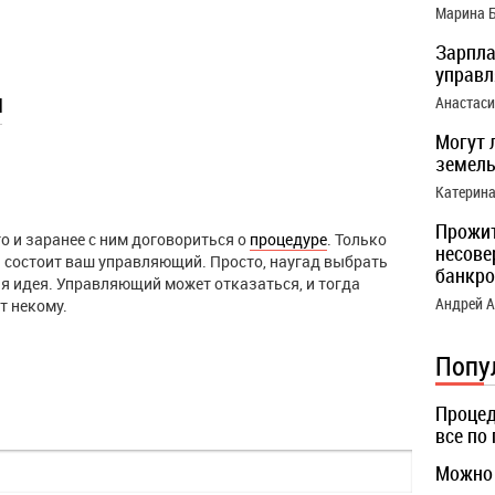
Марина 
Зарпла
управ
ы
Анастас
Могут 
земель
Катерин
Прожи
 и заранее с ним договориться о
процедуре
. Только
несове
й состоит ваш управляющий. Просто, наугад выбрать
банкро
я идея. Управляющий может отказаться, и тогда
Андрей 
т некому.
Попу
Процед
все по
Можно 