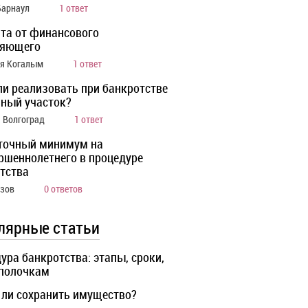
Барнаул
1 ответ
та от финансового
ляющего
ия Когалым
1 ответ
ли реализовать при банкротстве
ный участок?
а Волгоград
1 ответ
точный минимум на
ршеннолетнего в процедуре
тства
Азов
0 ответов
лярные статьи
ура банкротства: этапы, сроки,
 полочкам
ли сохранить имущество?