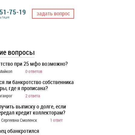
551-75-19
задать вопрос
льтация
ие вопросы
тство при 25 мфо возможно?
 Майкоп
0 ответов
ся ли банкротство собственника
ры, где я прописана?
аганрог
2 ответа
лучить выписку о долге, если
ередал кредит коллекторам?
 Сергеевна Смоленск
1 ответ
ец обанкротился