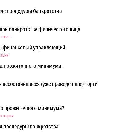
осле процедуры банкротства
 при банкротстве физического лица
1 ответ
ть финансовый управляющий
тария
од прожиточного минимума..
 несостоявшиеся (уже проведенные) торги
о прожиточного минимума?
ентария
я процедуры банкротства