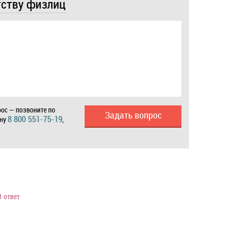
тству физлиц
ос — позвоните по
Задать вопрос
8 800 551-75-19
ону
,
1 ответ