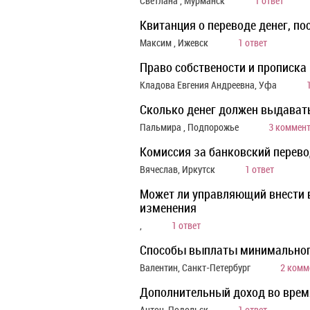
Светлана , Мурманск
1 ответ
Квитанция о переводе денег, п
Максим , Ижевск
1 ответ
Право собствености и прописка
Кладова Евгения Андреевна, Уфа
Сколько денег должен выдава
Пальмира , Подпорожье
3 коммен
Комиссия за банковский перев
Вячеслав, Иркутск
1 ответ
Может ли управляющий внести в
изменения
,
1 ответ
Способы выплаты минимальног
Валентин, Санкт-Петербург
2 комм
Дополнительный доход во врем
Антон, Подольск
1 ответ