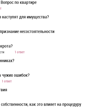
 Вопрос по квартире
т
я наступят для имущества?
 признание несостоятельности
нкрота?
асти
1 ответ
енниках?
за чужих ошибок?
1 ответ
твия
 собственности, как это влияет на процедуру