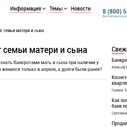
Информация
Темы
Новости
8 (800) 
Бесплатная консу
г семьи матери и сына
 семьи матери и сына
Свеж
Банкро
знать банкротами мать и сына при наличии у
Алексей
н женился только в апреле, а долги были ранее?
Коснет
кварти
Галина Т
Как по
банк п
Светлана
Продав