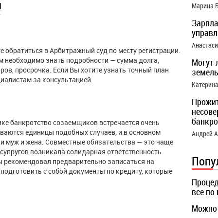
ы
Марина 
Зарпла
управ
Анастас
е обратиться в Арбитражный суд по месту регистрации.
ам необходимо знать подробности — сумма долга,
Могут 
ров, просрочка. Если Вы хотите узнать точный план
земель
циалистам за консультацией.
Катерин
Прожи
несове
банкро
тике банкротство созаемщиков встречается очень
ываются единицы подобных случаев, и в основном
Андрей 
и муж и жена. Совместные обязательства — это чаще
у супругов возникала солидарная ответственность.
Попу
бы рекомендовал предварительно записаться на
подготовить с собой документы по кредиту, которые
Процед
все по
Можно 