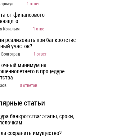
Барнаул
1 ответ
та от финансового
ляющего
ия Когалым
1 ответ
ли реализовать при банкротстве
ный участок?
а Волгоград
1 ответ
точный минимум на
ршеннолетнего в процедуре
тства
Азов
0 ответов
лярные статьи
ура банкротства: этапы, сроки,
 полочкам
ли сохранить имущество?