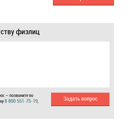
тству физлиц
ос — позвоните по
Задать вопрос
8 800 551-75-19
ону
,