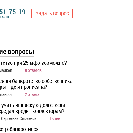
551-75-19
задать вопрос
льтация
ие вопросы
тство при 25 мфо возможно?
 Майкоп
0 ответов
ся ли банкротство собственника
ры, где я прописана?
аганрог
2 ответа
лучить выписку о долге, если
ередал кредит коллекторам?
 Сергеевна Смоленск
1 ответ
ец обанкротился