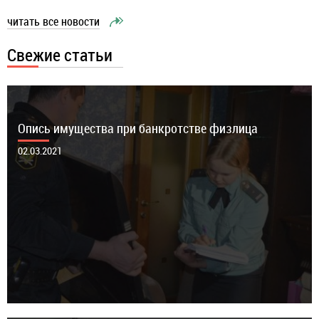
читать все новости
Банкротство при 25 мфо возможно?
Коснется ли банкротство собственника квартиры,
Свежие статьи
08.05.2022
где я прописана?
08.05.2022
Опись имущества при банкротстве физлица
02.03.2021