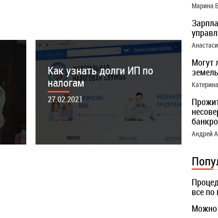
Марина 
о
Коснется ли банкротство
Зарпла
собственника квартиры, где
управ
я прописана?
Анастас
08.05.2022
Могут 
Как узнать долги ИП по
земель
налогам
Катерин
27.02.2021
Прожи
несове
банкро
Андрей 
Попу
Процед
все по
Можно 