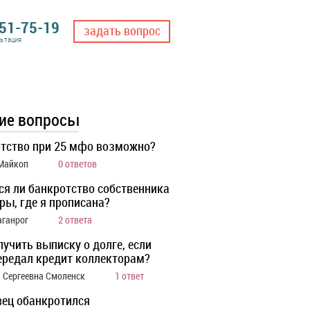
551-75-19
задать вопрос
льтация
ие вопросы
тство при 25 мфо возможно?
 Майкоп
0 ответов
ся ли банкротство собственника
ры, где я прописана?
аганрог
2 ответа
лучить выписку о долге, если
ередал кредит коллекторам?
 Сергеевна Смоленск
1 ответ
ец обанкротился