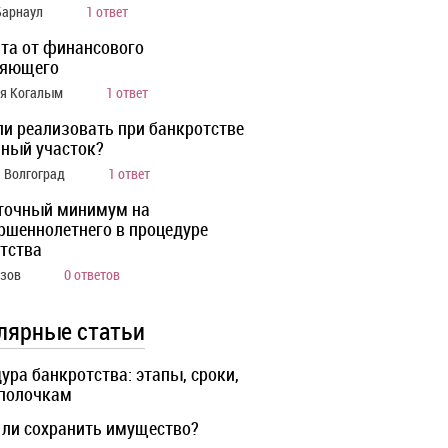
Барнаул
1 ответ
та от финансового
ляющего
ия Когалым
1 ответ
ли реализовать при банкротстве
ный участок?
а Волгоград
1 ответ
точный минимум на
ршеннолетнего в процедуре
тства
Азов
0 ответов
лярные статьи
ура банкротства: этапы, сроки,
 полочкам
ли сохранить имущество?