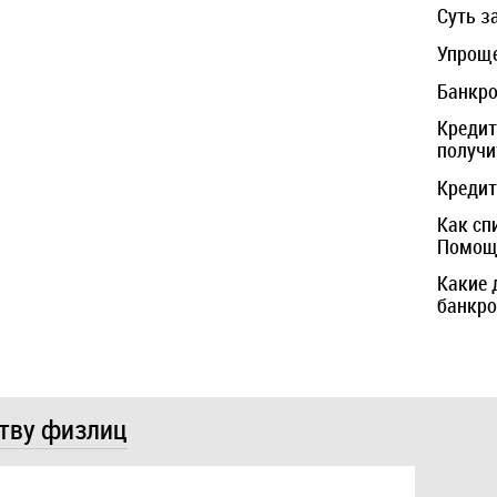
Суть з
Упроще
Банкро
Кредит
получи
Кредит
Как сп
Помощь
Какие 
банкро
ству физлиц