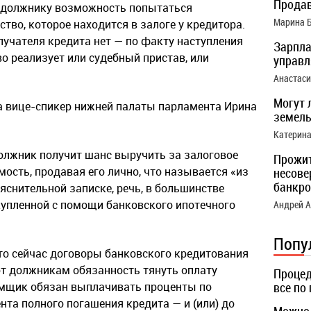
Продав
ь должнику возможность попытаться
Марина 
тво, которое находится в залоге у кредитора.
лучателя кредита нет — по факту наступления
Зарпла
о реализует или судебный пристав, или
управ
Анастас
Могут 
 вице-спикер нижней палаты парламента Ирина
земель
Катерин
олжник получит шанс выручить за залоговое
Прожи
сть, продавая его лично, что называется «из
несове
банкро
ояснительной записке, речь, в большинстве
 купленной с помощи банковского ипотечного
Андрей 
Попу
что сейчас договоры банковского кредитования
 должникам обязанность тянуть оплату
Процед
аемщик обязан выплачивать проценты по
все по
нта полного погашения кредита — и (или) до