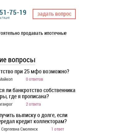
551-75-19
задать вопрос
льтация
тоятельно продавать ипотечные
ие вопросы
тство при 25 мфо возможно?
 Майкоп
0 ответов
ся ли банкротство собственника
ры, где я прописана?
аганрог
2 ответа
лучить выписку о долге, если
ередал кредит коллекторам?
 Сергеевна Смоленск
1 ответ