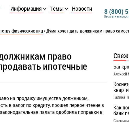
Информация
Темы
Новости
8 (800) 
Бесплатная консу
тству физических лиц
›
Дума хочет дать должникам право самос
 должникам право
Свеж
продавать ипотечные
Банкро
Алексей
Коснет
кварти
Галина Т
раво на продажу имущества должником,
ть в залог по кредиту, прошел первое чтение в
Как по
законодательная палата одобрила поправки в
банк п
Светлана