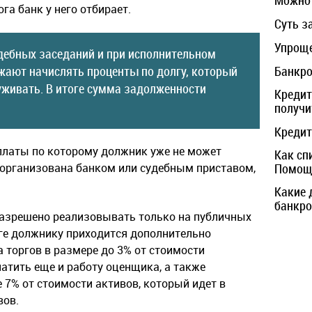
Можно 
га банк у него отбирает.
Суть з
Упроще
дебных заседаний и при исполнительном
жают начислять проценты по долгу, который
Банкро
уживать. В итоге сумма задолженности
Кредит
получи
Кредит
платы по которому должник уже не может
Как сп
 организована банком или судебным приставом,
Помощь
Какие 
банкро
азрешено реализовывать только на публичных
оге должнику приходится дополнительно
 торгов в размере до 3% от стоимости
атить еще и работу оценщика, а также
 7% от стоимости активов, который идет в
вов.