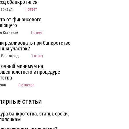
ец обанкротился
Барнаул
1 ответ
та от финансового
ляющего
ия Когалым
1 ответ
ли реализовать при банкротстве
ный участок?
а Волгоград
1 ответ
точный минимум на
ршеннолетнего в процедуре
тства
Азов
0 ответов
лярные статьи
ура банкротства: этапы, сроки,
 полочкам